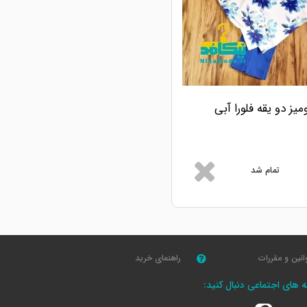
میز دو یقه فلورا آبی
تمام شد
انین و مقررات
راهنمای خرید
که های اجتماعی دنبال کنید: