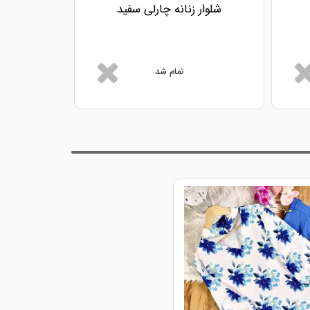
شلوار زنانه چارلی سفید
شلوار ز
تمام شد