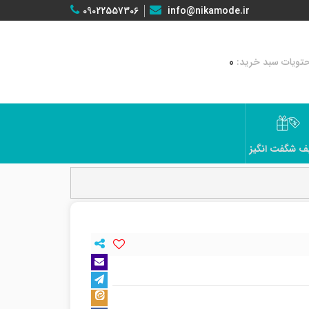
09022557306
info@nikamode.ir
0
ف شگفت انگیز