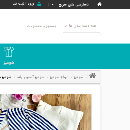
ورود | ثبت نام
دسترسی های سریع
همه دسته بندی ها
شومیز
شومیز
انواع شومیز
شومیز آستین بلند
شومیز د