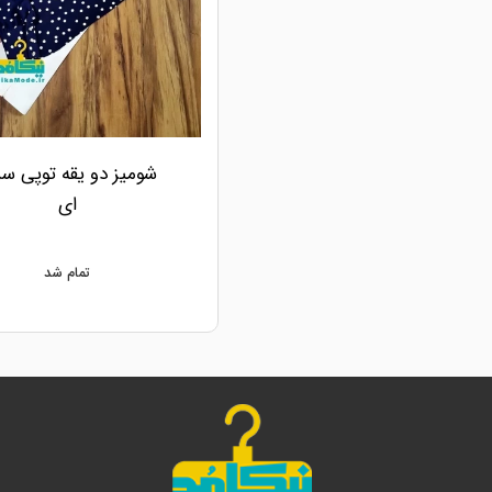
شومیز دو یقه توپی سر
ای
تمام شد