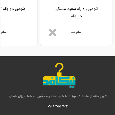
شومیز راه راه سفید مشکی
شومیز دو یقه ت
دو یقه
تمام شد
تمام 
7 روز هفته از ساعت 8 صبح تا 10 شب آماده پاسخگویی به شما عزیزان هستیم
0905 255 7012