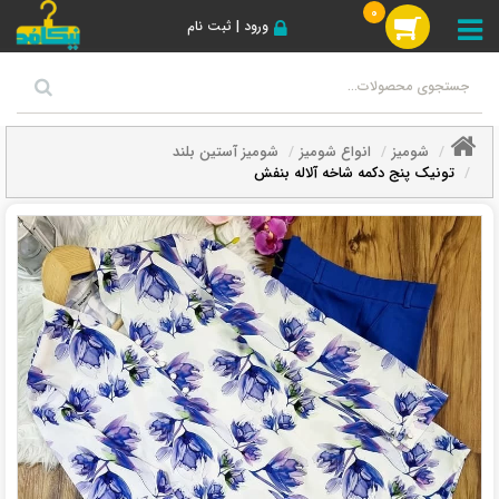
0
ورود | ثبت نام
شومیز
انواع شومیز
شومیز آستین بلند
تونیک پنج دکمه شاخه آلاله بنفش