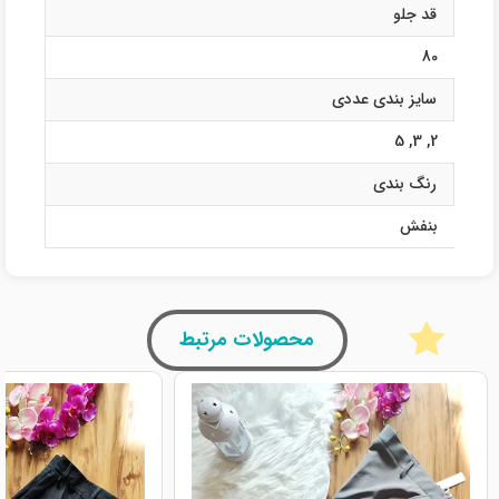
قد جلو
80
سایز بندی عددی
5
,
3
,
2
رنگ بندی
بنفش
محصولات مرتبط