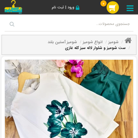
0
ورود | ثبت نام
شومیز
انواع شومیز
شومیز آستین بلند
ست شومیز و شلوار لاله سبز کله غازی