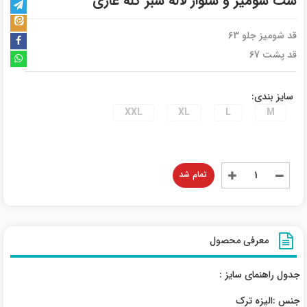
ست شومیز و شلوار لاله سبز کله غازی
قد شومیز جلو 63
قد پشت 67
سایز بندی:
XXL
XL
L
M
تمام شد
معرفی محصول
جدول راهنمای سایز :
جنس :الیزه ترک