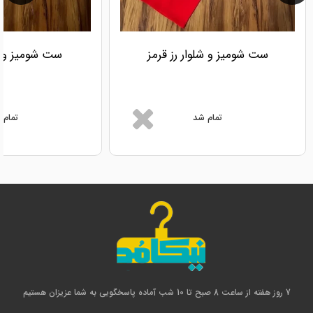
ست شومیز و شلوار رز قرمز
ست شومیز و شل
تمام شد
تمام 
7 روز هفته از ساعت 8 صبح تا 10 شب آماده پاسخگویی به شما عزیزان هستیم