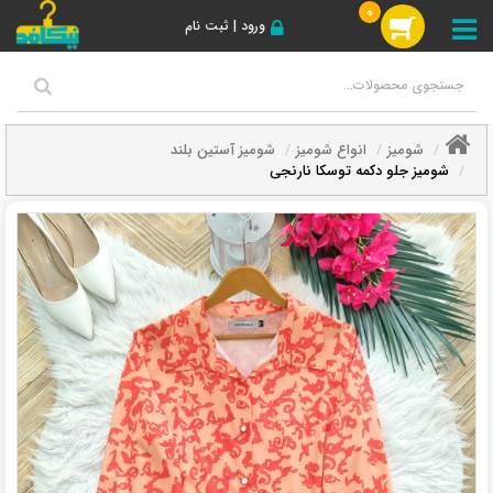
0
ورود | ثبت نام
شومیز
انواع شومیز
شومیز آستین بلند
شومیز جلو دکمه توسکا نارنجی