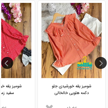
شومیز یقه خورشیدی جلو
شومیز یقه خو
دکمه هلویی خالخالی
سفید زمین