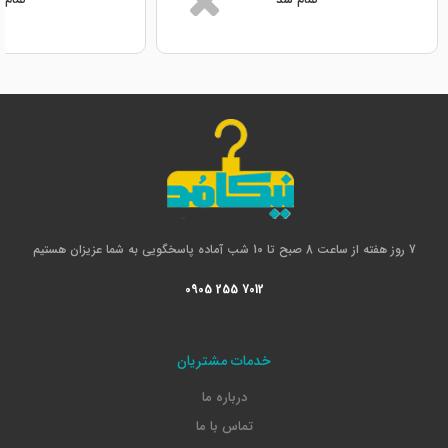
تمام شد
تمام 
7 روز هفته از ساعت 8 صبح تا 10 شب آماده پاسخگویی به شما عزیزان هستیم
0905 255 7012
خدمات مشتریان
درباره ما
تماس با ما