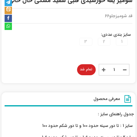
شومیز یقه خورشیدی قلبی سفید مشکی خال خالی
قد شومیزجلو66
سایز بندی عددی:
3
2
1
تمام شد
معرفی محصول
جدول راهنمای سایز :
سایز 1 : تا دور سینه حدود 100 و تا دور شکم حدود 100