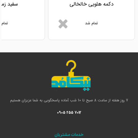
دکمه هلویی خالخالی
سفید زمین
تمام شد
تمام 
7 روز هفته از ساعت 8 صبح تا 10 شب آماده پاسخگویی به شما عزیزان هستیم
0905 255 7012
خدمات مشتریان