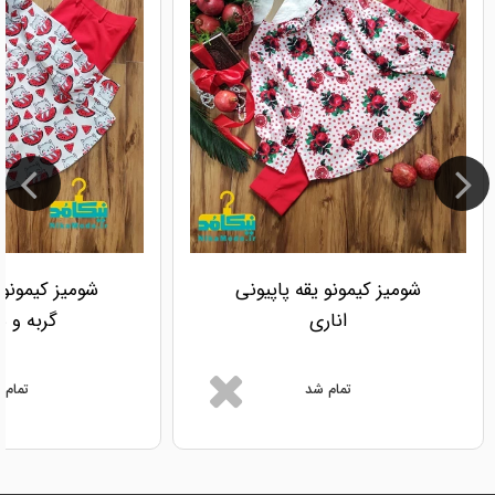
شومیز کیمونو یقه پاپیونی
شومیز کیمونو 
اناری
گربه و ه
تمام شد
تمام 