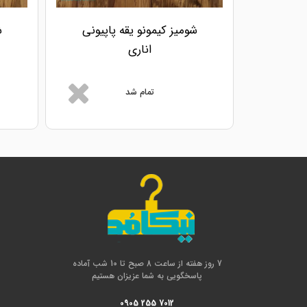
شومیز کیمونو یقه پاپیونی
ش
اناری
تمام شد
7 روز هفته از ساعت 8 صبح تا 10 شب آماده
پاسخگویی به شما عزیزان هستیم
0905 255 7012