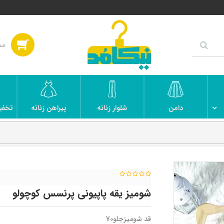
دامن
شلوار زنانه
پیراهن زنانه
تخفی
شومیز یقه پاپیونی پرنسس کوچولو
قد شومیزجلو70