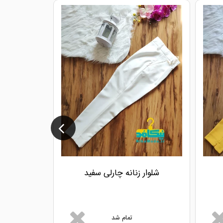
شلوار زنانه چارلی سفید
شلوار ز
تمام شد