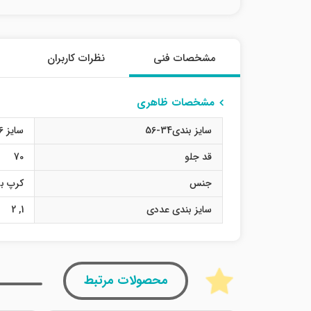
مشخصات فنی
نظرات کاربران
مشخصات ظاهری
سایز بندی34-56
سایز 36
قد جلو
70
جنس
کرپ بو
سایز بندی عددی
1
,
2
محصولات مرتبط