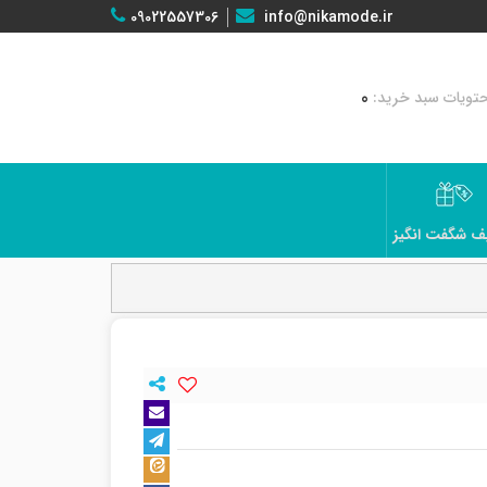
09022557306
info@nikamode.ir
0
ف شگفت انگیز