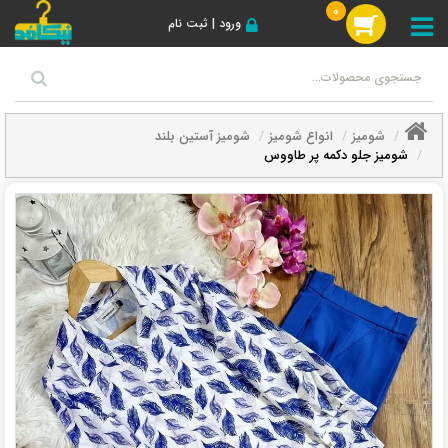
0
ورود | ثبت نام
شومیز
انواع شومیز
شومیز آستین بلند
شومیز جلو دکمه پر طاووس