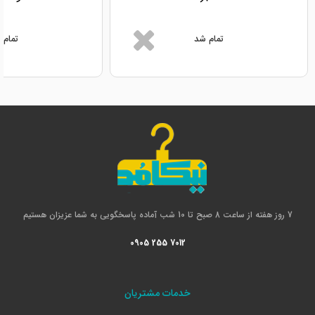
تمام شد
تمام 
7 روز هفته از ساعت 8 صبح تا 10 شب آماده پاسخگویی به شما عزیزان هستیم
0905 255 7012
خدمات مشتریان