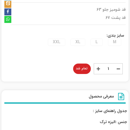
قد شومیز جلو 63
قد پشت 67
سایز بندی:
XXL
XL
L
M
تمام شد
معرفی محصول
جدول راهنمای سایز :
جنس :الیزه ترک