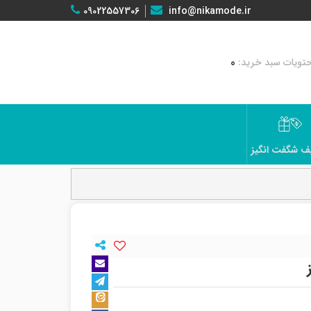
09022557306
info@nikamode.ir
0
ف شگفت انگیز