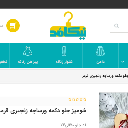
دامن
شلوار زنانه
پیراهن زنانه
تخفی
لو دکمه ورساچه زنجیری قرمز
شومیز جلو دکمه ورساچه زنجیری قرمز
قد جلو 70الی72