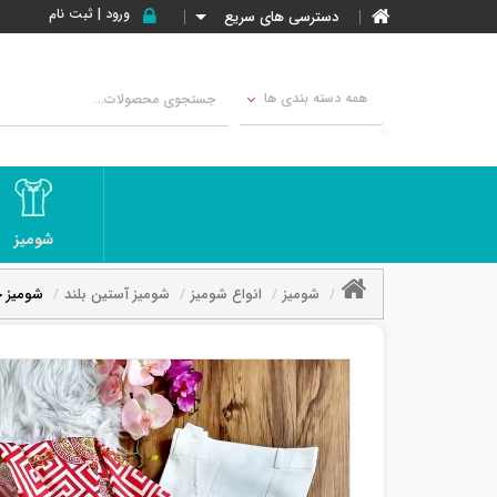
ورود | ثبت نام
دسترسی های سریع
همه دسته بندی ها
شومیز
شومیز
انواع شومیز
شومیز آستین بلند
شومیز ج