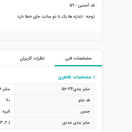
قد آستین : 59
توجه : اندازه ها یک تا دو سانت جای خطا دارد
مشخصات فنی
نظرات کاربران
مشخصات ظاهری
سایز بندی34-56
سایز 36
قد جلو
70
جنس
الیزه
سایز بندی عددی
1
,
2
,
3