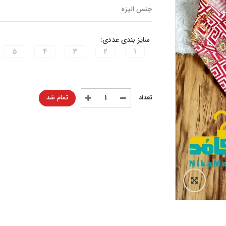
جنس الیزه
سایز بندی عددی:
5
4
3
2
1
تمام شد