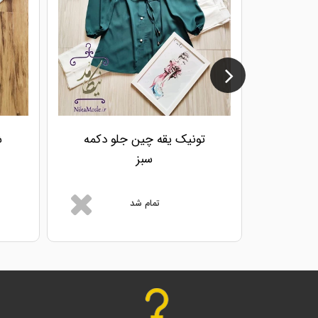
تونیک یقه چین جلو دکمه
ش
سبز
تمام شد