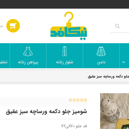
دامن
شلوار زنانه
پیراهن زنانه
تخفی
لو دکمه ورساچه سبز عقیق
شومیز جلو دکمه ورساچه سبز عقیق
قد جلو 70الی72