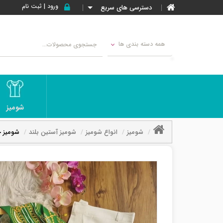
ورود | ثبت نام
دسترسی های سریع
همه دسته بندی ها
شومیز
شومیز
انواع شومیز
شومیز آستین بلند
شومیز ج