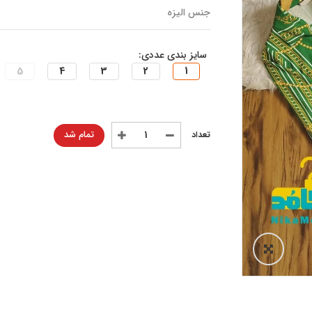
جنس الیزه
سایز بندی عددی:
5
4
3
2
1
تمام شد