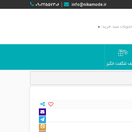
09022557306
info@nikamode.ir
0
ف شگفت انگیز