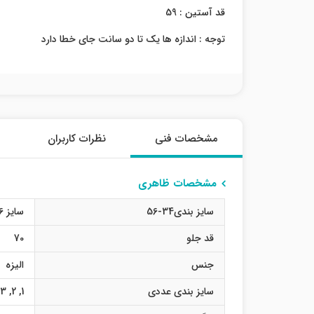
قد آستین : 59
توجه : اندازه ها یک تا دو سانت جای خطا دارد
مشخصات فنی
نظرات کاربران
مشخصات ظاهری
سایز بندی34-56
سایز 36
قد جلو
70
جنس
الیزه
سایز بندی عددی
1
,
2
,
3