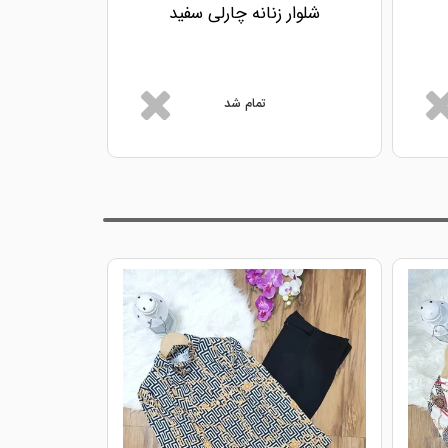
شلوار زنانه چارلی سفید
شلوار ز
تمام شد