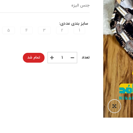
جنس الیزه
سایز بندی عددی:
5
4
3
2
1
تمام شد