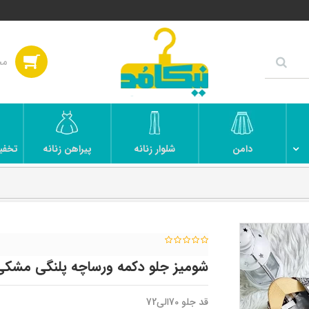
دامن
شلوار زنانه
پیراهن زنانه
تخفی
شومیز جلو دکمه ورساچه پلنگی مشکی
قد جلو 70الی72