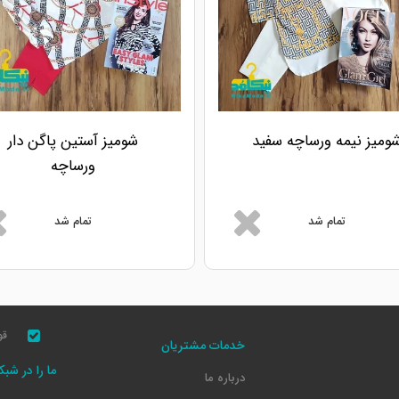
ومیز نیمه ورساچه سفید
شومیز آستین پاگن دار
ورساچه
تمام شد
تمام شد
قو
خدمات مشتریان
ما را در شب
درباره ما