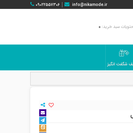
09022557306
info@nikamode.ir
0
ف شگفت انگیز