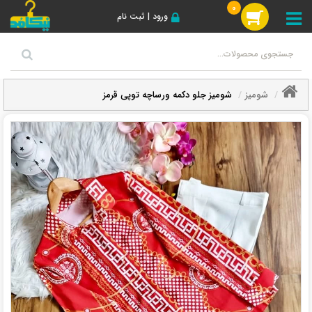
0
ورود | ثبت نام
شومیز
شومیز جلو دکمه ورساچه توپی قرمز