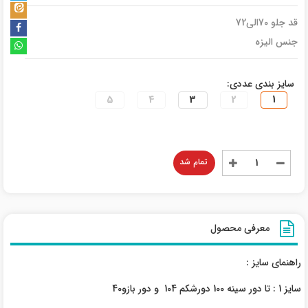
قد جلو 70الی72
جنس الیزه
سایز بندی عددی:
5
4
3
2
1
تمام شد
معرفی محصول
راهنمای سایز :
سایز 1 : تا دور سینه 100 دورشکم 104 و دور بازو40