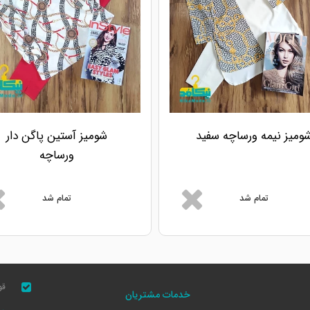
ومیز نیمه ورساچه سفید
شومیز آستین پاگن دار
ورساچه
تمام شد
تمام شد
قو
خدمات مشتریان