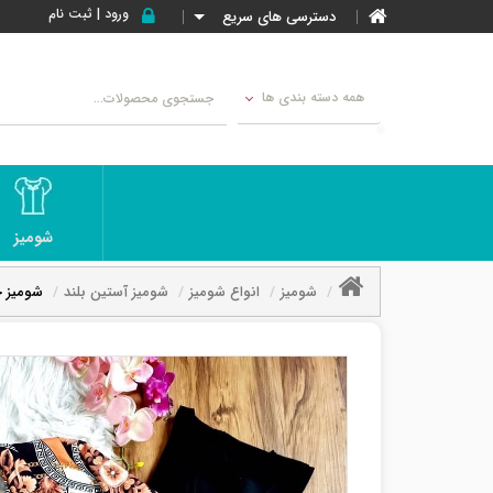
ورود | ثبت نام
دسترسی های سریع
همه دسته بندی ها
شومیز
شومیز
انواع شومیز
شومیز آستین بلند
شومیز ج