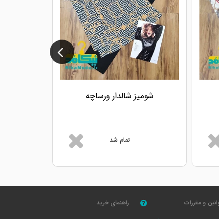
شومیز شالدار ورساچه
شومی
طنا
تمام شد
انین و مقررات
راهنمای خرید