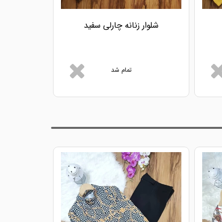
شلوار زنانه چارلی سفید
شلوار ز
تمام شد