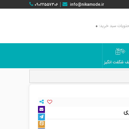
09022557306
info@nikamode.ir
0
ف شگفت انگیز
ری