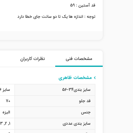
قد آستین : 59
توجه : اندازه ها یک تا دو سانت جای خطا دارد
مشخصات فنی
نظرات کاربران
مشخصات ظاهری
سایز بندی34-56
سایز 36
قد جلو
70
جنس
الیزه
سایز بندی عددی
1
,
2
,
3