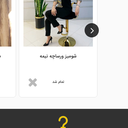
شومیز ورساچه نیمه
ش
تمام شد