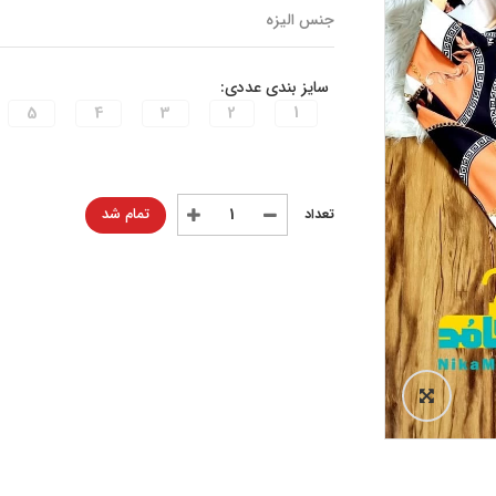
جنس الیزه
سایز بندی عددی:
5
4
3
2
1
تمام شد