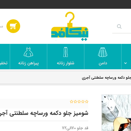
دامن
شلوار زنانه
پیراهن زنانه
تخفی
لو دکمه ورساچه سلطنتی آجری
شومیز جلو دکمه ورساچه سلطنتی آج
قد جلو 70الی72