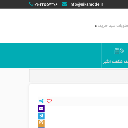
09022557306
info@nikamode.ir
0
ف شگفت انگیز