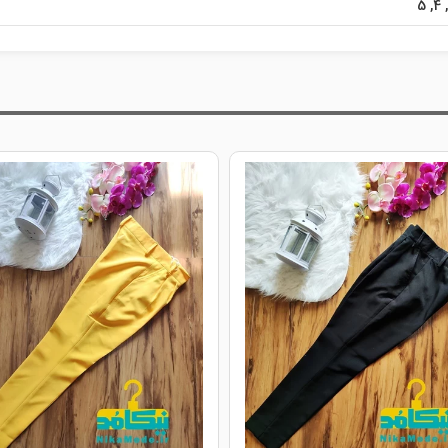
5
,
4
,