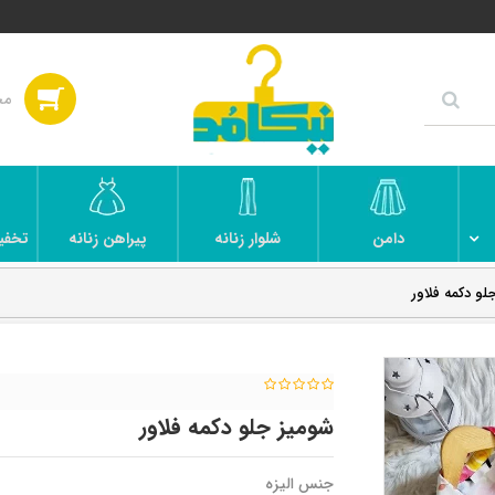
دامن
شلوار زنانه
پیراهن زنانه
تخفی
لو دکمه فلاور
شومیز جلو دکمه فلاور
جنس الیزه