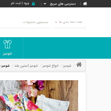
ورود | ثبت نام
دسترسی های سریع
همه دسته بندی ها
شومیز
شومیز
انواع شومیز
شومیز آستین بلند
شومیز ج