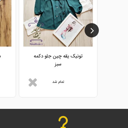
تونیک یقه چین جلو دکمه
ش
سبز
تمام شد