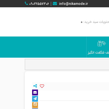
09022557306
info@nikamode.ir
0
ف شگفت انگیز