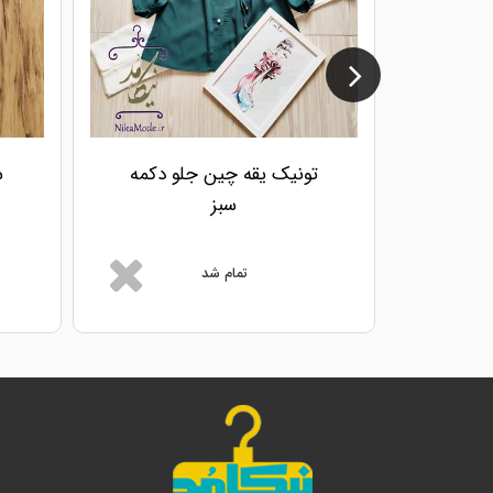
تونیک یقه چین جلو دکمه
ش
سبز
تمام شد