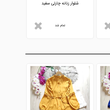
شلوار زنانه چارلی سفید
شلوار ز
تمام شد