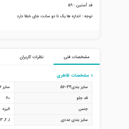
قد آستین : 59
توجه : اندازه ها یک تا دو سانت جای خطا دارد
مشخصات فنی
نظرات کاربران
مشخصات ظاهری
سایز بندی34-56
سایز 36
قد جلو
70
جنس
الیزه
سایز بندی عددی
1
,
2
,
3