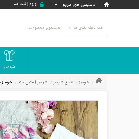
ورود | ثبت نام
دسترسی های سریع
همه دسته بندی ها
شومیز
شومیز
انواع شومیز
شومیز آستین بلند
شومیز ج