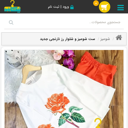
0
ورود | ثبت نام
شومیز
ست شومیز و شلوار رز نارنجی جدید