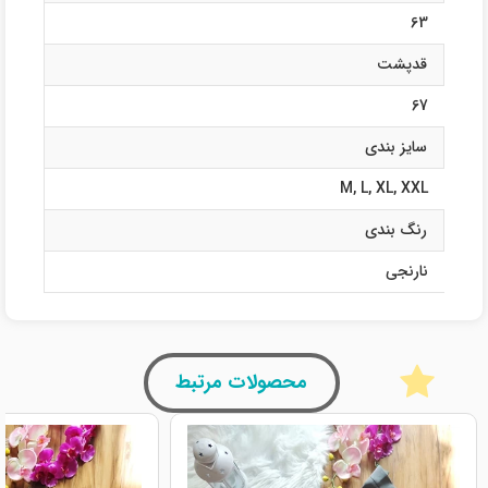
63
قدپشت
67
سایز بندی
M
,
L
,
XL
,
XXL
رنگ بندی
نارنجی
محصولات مرتبط