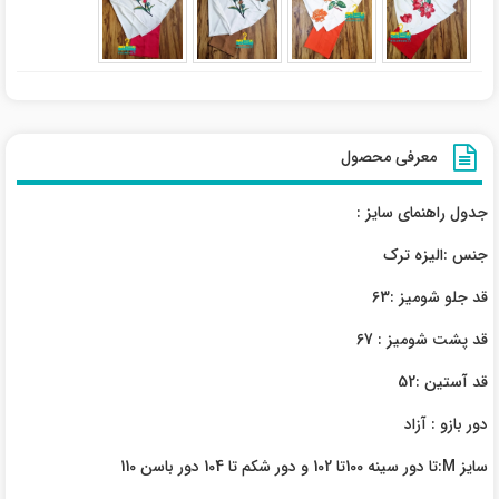
معرفی محصول
جدول راهنمای سایز :
جنس :الیزه ترک
قد جلو شومیز :63
قد پشت شومیز : 67
قد آستین :52
دور بازو : آزاد
سایز M:تا دور سینه 100تا 102 و دور شکم تا 104 دور باسن 110