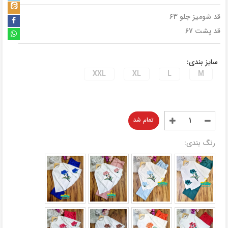
قد شومیز جلو 63
قد پشت 67
سایز بندی:
XXL
XL
L
M
تمام شد
رنگ بندی: