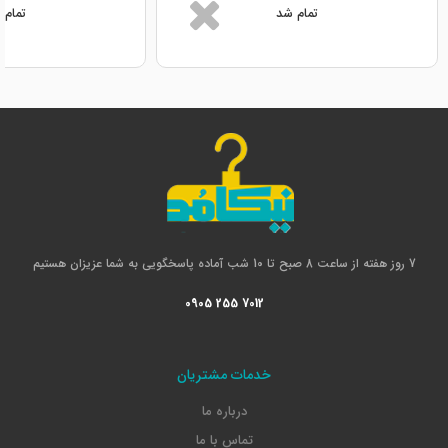
تمام شد
تمام 
7 روز هفته از ساعت 8 صبح تا 10 شب آماده پاسخگویی به شما عزیزان هستیم
0905 255 7012
خدمات مشتریان
درباره ما
تماس با ما