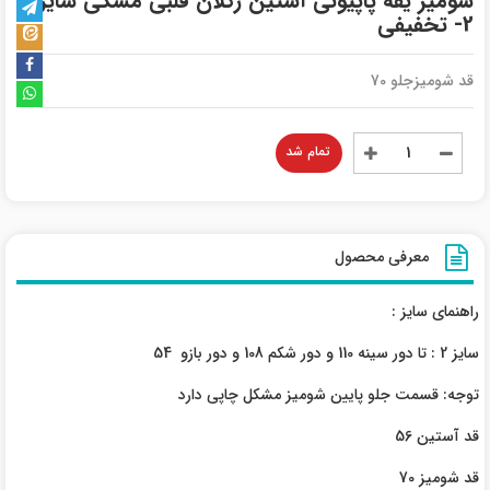
شومیز یقه پاپیونی آستین رگلان قلبی مشکی سایز-
2- تخفیفی
قد شومیزجلو 70
تمام شد
معرفی محصول
راهنمای سایز :
سایز 2 : تا دور سینه 110 و دور شکم 108 و دور بازو 54
توجه: قسمت جلو پایین شومیز مشکل چاپی دارد
قد آستین 56
قد شومیز 70