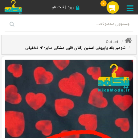
0
ورود | ثبت نام
OutLet
شومیز یقه پاپیونی آستین رگلان قلبی مشکی سایز- 2- تخفیفی