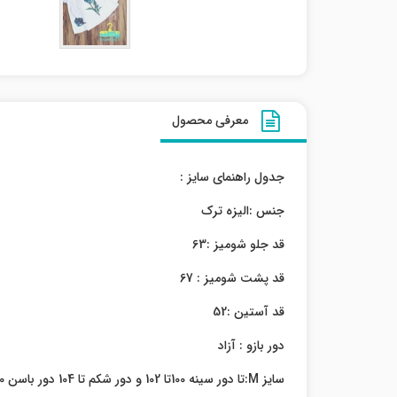
معرفی محصول
جدول راهنمای سایز :
جنس :الیزه ترک
قد جلو شومیز :63
قد پشت شومیز : 67
قد آستین :52
دور بازو : آزاد
سایز M:تا دور سینه 100تا 102 و دور شکم تا 104 دور باسن 110