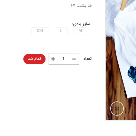
قد پشت 67
سایز بندی:
XXL
L
M
تمام شد