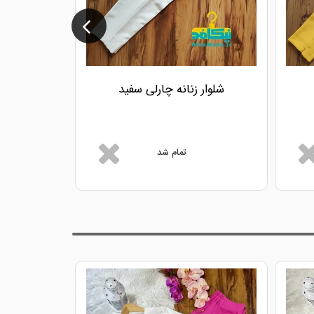
شلوار زنانه چارلی سفید
شلوار ز
تمام شد
ست شوم