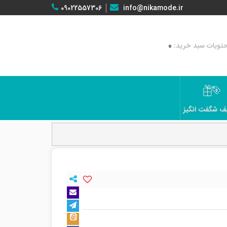
09022557306
info@nikamode.ir
0
ف شگفت انگیز