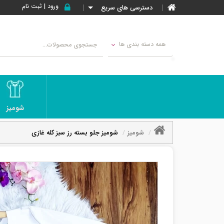
ورود | ثبت نام
دسترسی های سریع
همه دسته بندی ها
شومیز
شومیز
شومیز جلو بسته رز سبز کله غازی