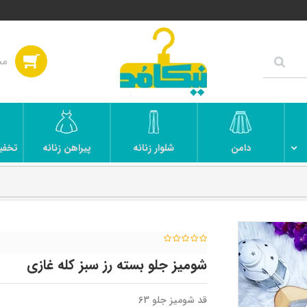
دامن
شلوار زنانه
پیراهن زنانه
تخفی
شومیز جلو بسته رز سبز کله غازی
قد شومیز جلو 63