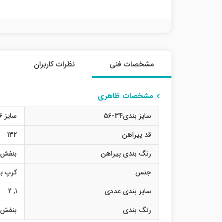
مشخصات فنی
نظرات کاربران
مشخصات ظاهری
سایز بندی34-56
سایز 36
قد پیراهن
132
رنگ بندی پیراهن
بنفش
جنس
کرپ بو
سایز بندی عددی
1
,
2
رنگ بندی
بنفش