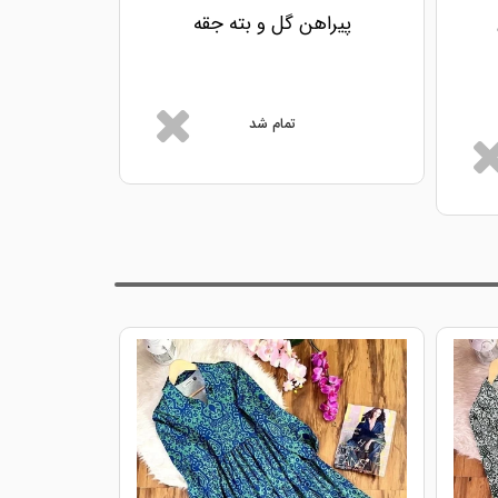
پیراهن گل و بته جقه
شومیز ک
قل
تمام شد