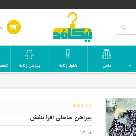
دامن
شلوار زنانه
پیراهن زنانه
تخفی
پیراهن ساحلی افرا بنفش
قد 132