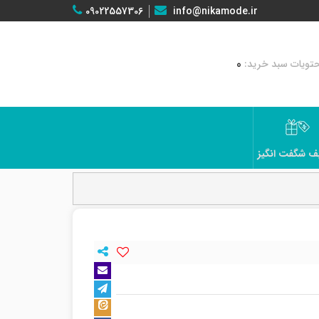
09022557306
info@nikamode.ir
0
ف شگفت انگیز