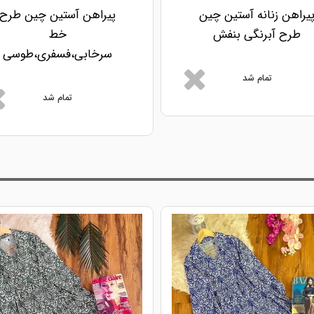
یراهن زنانه آستین چین
پیراهن آستین چین طرح
طرح آبرنگی بنفش
خط
سرخابی،فسفری،طوسی
تمام شد
تمام شد