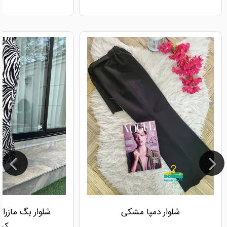
شلوار دمپا مشکی
شلوار بگ مازرا
کرم