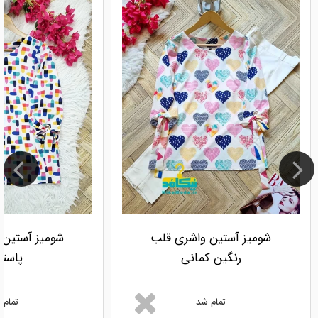
شومیز آستین واشری قلب
شومیز آستین 
رنگین کمانی
پاستی
تمام شد
تمام 