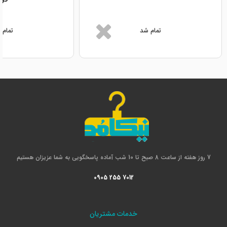
تمام شد
تمام 
7 روز هفته از ساعت 8 صبح تا 10 شب آماده پاسخگویی به شما عزیزان هستیم
0905 255 7012
خدمات مشتریان