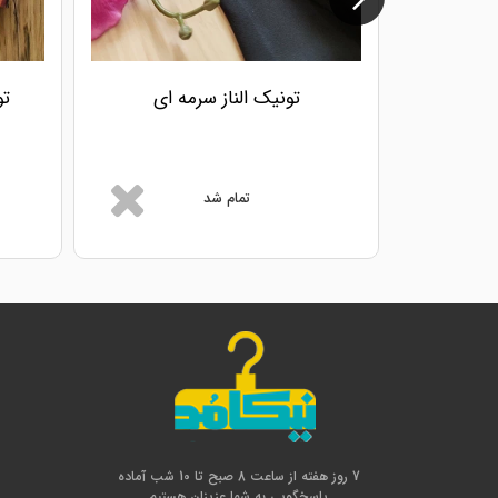
تونیک الناز سرمه ای
تمام شد
7 روز هفته از ساعت 8 صبح تا 10 شب آماده
پاسخگویی به شما عزیزان هستیم