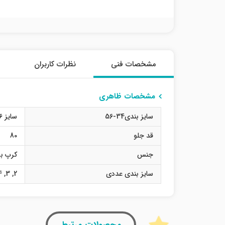
مشخصات فنی
نظرات کاربران
مشخصات ظاهری
سایز بندی34-56
سایز 36
قد جلو
80
جنس
کرپ بو
سایز بندی عددی
2
,
3
,
4