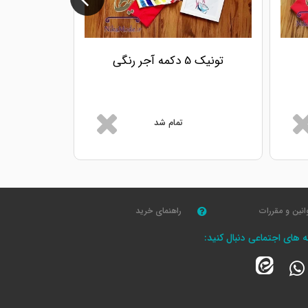
تونیک 5 دکمه آجر رنگی
تون
تمام شد
انین و مقررات
راهنمای خرید
که های اجتماعی دنبال کنید: