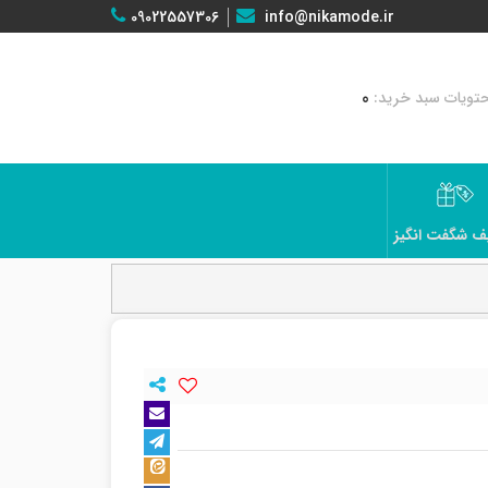
09022557306
info@nikamode.ir
0
ف شگفت انگیز