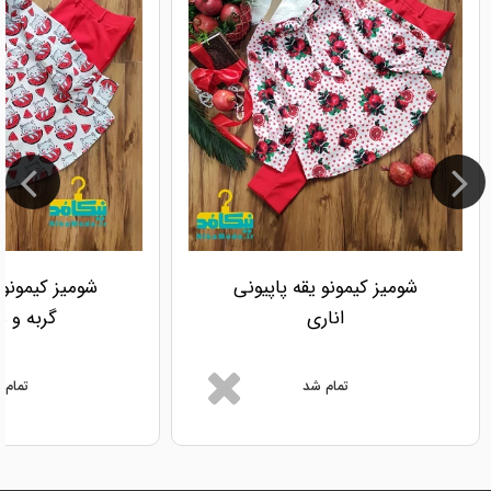
شومیز کیمونو یقه پاپیونی
شومیز کیمونو 
اناری
گربه و ه
تمام شد
تمام 