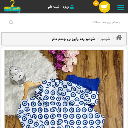
0
ورود | ثبت نام
شومیز
شومیز یقه پاپیونی چشم نظر