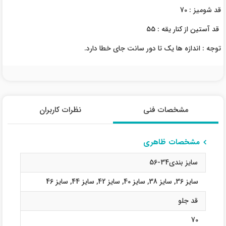
قد شومیز : 70
قد آستین از کنار یقه : 55
توجه : اندازه ها یک تا دور سانت جای خطا دارد.
مشخصات فنی
نظرات کاربران
مشخصات ظاهری
سایز بندی34-56
سایز 36
,
سایز 38
,
سایز 40
,
سایز 42
,
سایز 44
,
سایز 46
قد جلو
70