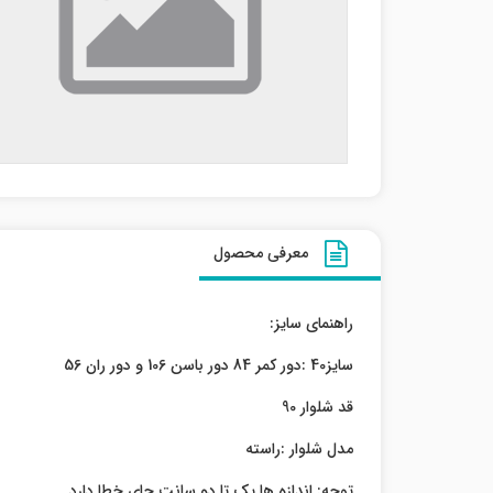
معرفی محصول
راهنمای سایز:
سایز40 :دور کمر 84 دور باسن 106 و دور ران 56
قد شلوار 90
مدل شلوار :راسته
توجه: اندازه ها یک تا دو سانت چای خطا دارد