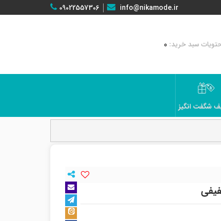
09022557306
info@nikamode.ir
0
ف شگفت انگیز