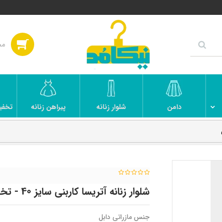
دامن
شلوار زنانه
پیراهن زنانه
تخفی
شلوار زنانه آتریسا کاربنی سایز 40 - تخفیفی
جنس مازراتی دابل