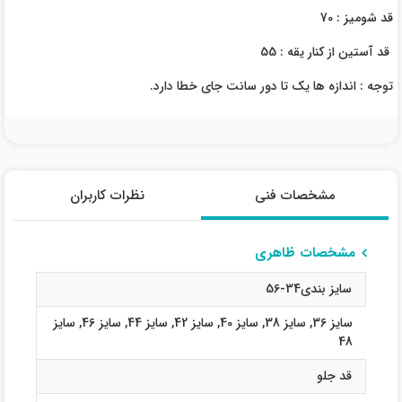
قد شومیز : 70
قد آستین از کنار یقه : 55
توجه : اندازه ها یک تا دور سانت جای خطا دارد.
مشخصات فنی
نظرات کاربران
مشخصات ظاهری
سایز بندی34-56
سایز 36
,
سایز 38
,
سایز 40
,
سایز 42
,
سایز 44
,
سایز 46
,
سایز
48
قد جلو