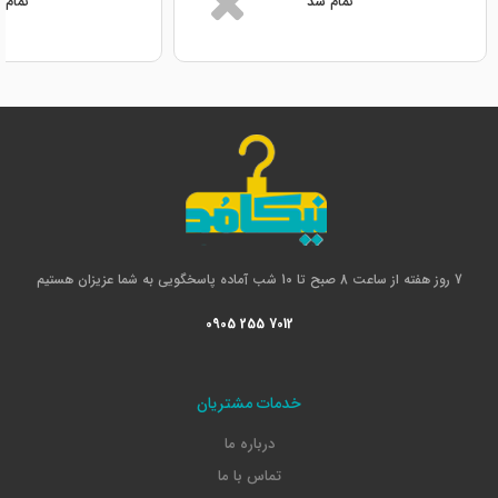
تمام شد
تمام 
7 روز هفته از ساعت 8 صبح تا 10 شب آماده پاسخگویی به شما عزیزان هستیم
0905 255 7012
خدمات مشتریان
درباره ما
تماس با ما