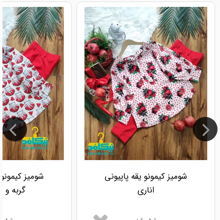
شومیز کیمونو یقه پاپیونی
شومیز کیمونو 
اناری
گربه و ه