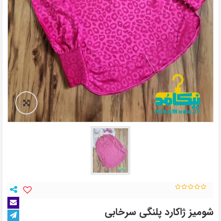
شومیز ژاکارد پلنگی سرخابی