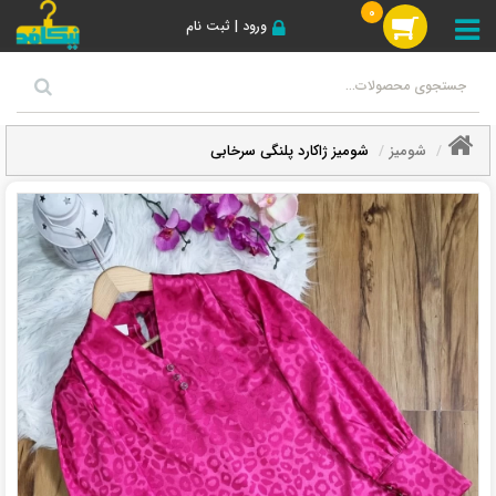
0
ورود | ثبت نام
شومیز
شومیز ژاکارد پلنگی سرخابی