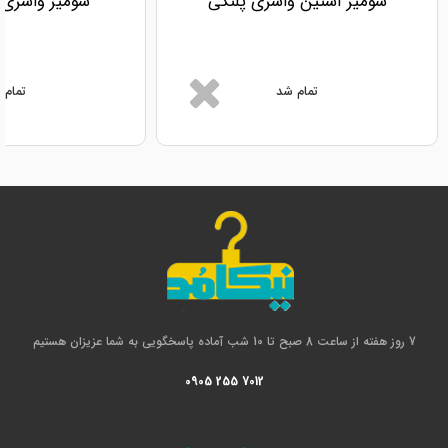
شومیز آستین واشری پلنگی
شومیز واشری 
تمام شد
تمام 
7 روز هفته از ساعت 8 صبح تا 10 شب آماده پاسخگویی به شما عزیزان هستیم
0905 255 7012