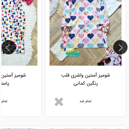
شومیز آستین واشری قلب
شومیز آستین 
رنگین کمانی
پاستی
تمام شد
تمام 