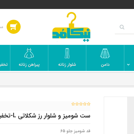
دامن
شلوار زنانه
پیراهن زنانه
تخفی
ست شومیز و شلوار رز شکلاتی L-تخفیفی
قد شومیز جلو 65