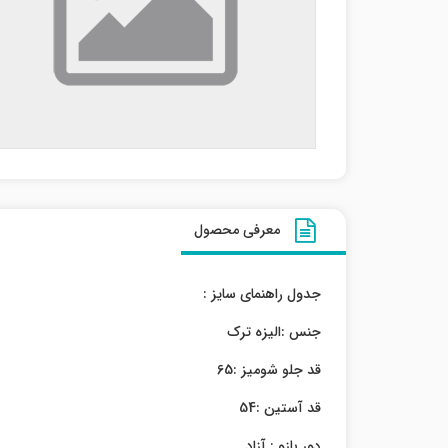
معرفی محصول
جدول راهنمای سایز :
جنس :الیزه ترک
قد جلو شومیز :65
قد آستین :54
دور بازو : آزاد