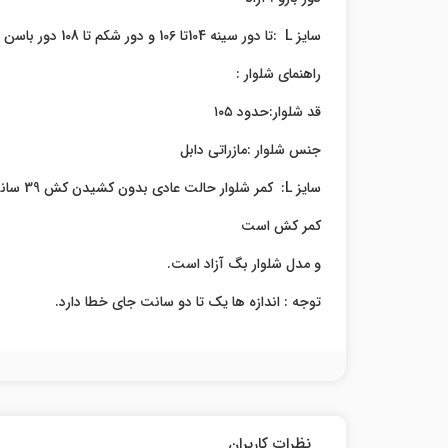
سایز L :تا دور سینه 104تا 106 و دور شکم تا 108 دور باسن 114 معادل سایز 2
راهنمای شلوار :
قد شلوار:حدود ۱۰۵
جنس شلوار :مازراتی دابل
سایز L: کمر شلوار حالت عادی بدون کشیدن کش 39 سانت و با کشش کامل تا 98 سانت تا دور باسن حدود 106 معادل سایز 2
کمر کش است
و مدل شلوار بگ آزاد است.
توجه : اندازه ها یک تا دو سانت جای خطا دارد.
نظرات کاربران