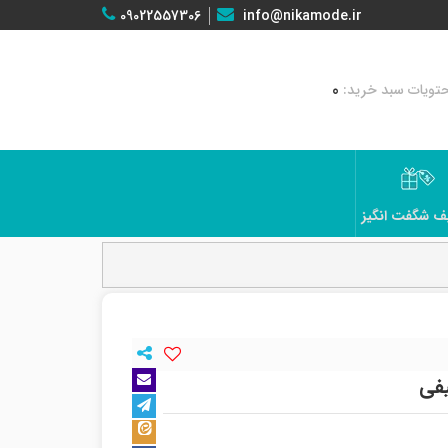
09022557306
info@nikamode.ir
0
ف شگفت انگیز