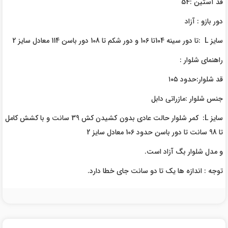
قد آستین :54
دور بازو : آزاد
سایز L :تا دور سینه 104تا 106 و دور شکم تا 108 دور باسن 114 معادل سایز 2
راهنمای شلوار :
قد شلوار:حدود ۱۰۵
جنس شلوار :مازراتی دابل
سایز L: کمر شلوار حالت عادی بدون کشیدن کش 39 سانت و با کشش کامل
تا 98 سانت تا دور باسن حدود 106 معادل سایز 2
و مدل شلوار بگ آزاد است.
توجه : اندازه ها یک تا دو سانت جای خطا دارد.