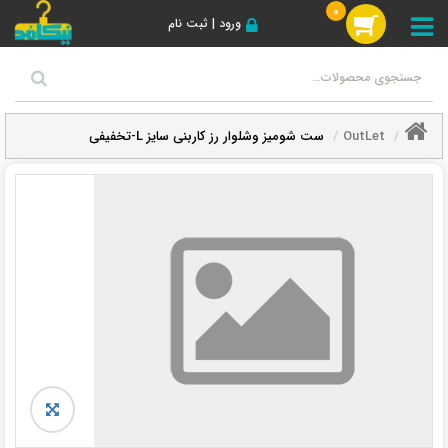
0
ورود | ثبت نام
OutLet
ست شومیز وشلوار رز کاربنی سایز L-تخفیفی