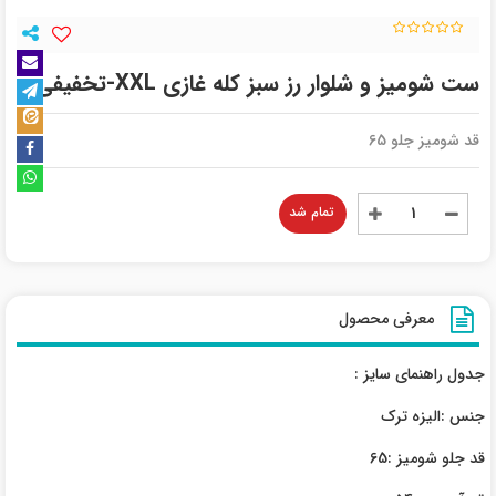
ست شومیز و شلوار رز سبز کله غازی XXL-تخفیفی
قد شومیز جلو 65
تمام شد
معرفی محصول
جدول راهنمای سایز :
جنس :الیزه ترک
قد جلو شومیز :65