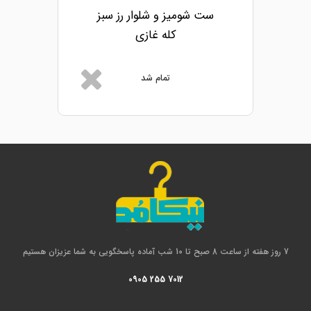
ست شومیز و شلوار رز سبز
کله غازی
تمام شد
7 روز هفته از ساعت 8 صبح تا 10 شب آماده پاسخگویی به شما عزیزان هستیم
0905 255 7012