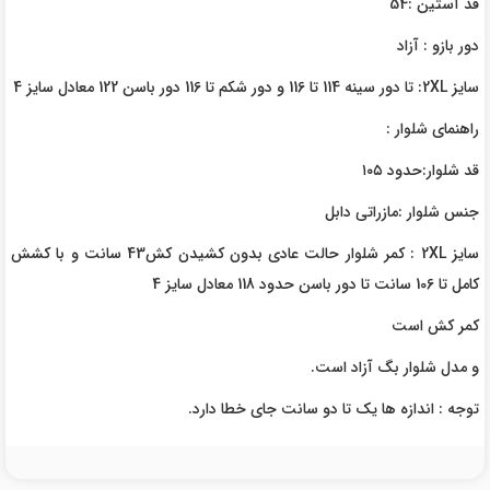
قد آستین :54
دور بازو : آزاد
سایز 2XL: تا دور سینه 114 تا 116 و دور شکم تا 116 دور باسن 122 معادل سایز 4
راهنمای شلوار :
قد شلوار:حدود ۱۰۵
جنس شلوار :مازراتی دابل
سایز 2XL : کمر شلوار حالت عادی بدون کشیدن کش43 سانت و با کشش
کامل تا 106 سانت تا دور باسن حدود 118 معادل سایز 4
کمر کش است
و مدل شلوار بگ آزاد است.
توجه : اندازه ها یک تا دو سانت جای خطا دارد.