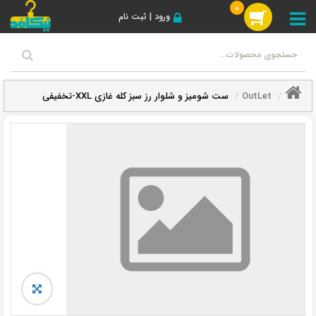
0
ورود | ثبت نام
OutLet
ست شومیز و شلوار رز سبز کله غازی XXL-تخفیفی