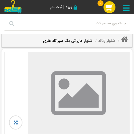
0
ورود | ثبت نام
شلوار زنانه
شلوار مازراتی بگ سبز کله غازی