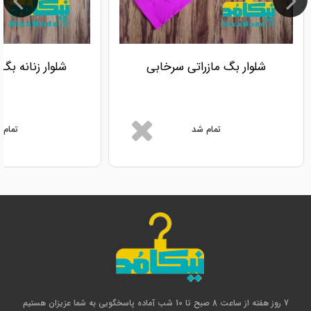
شلوار بگ مازراتی سرخابی
شلوار زنانه بگ 
تمام شد
تمام 
7 روز هفته از ساعت 8 صبح تا 10 شب آماده پاسخگویی به شما عزیزان هستیم