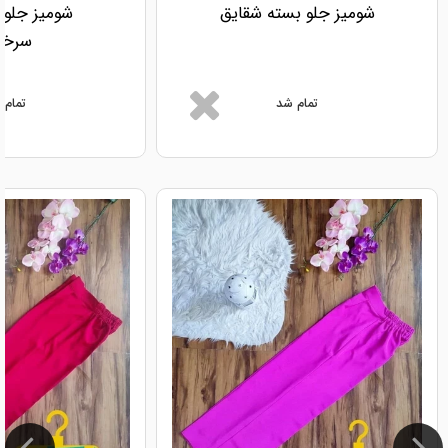
شومیز جلو بسته شقایق
شومیز جلو ب
سرخا
تمام شد
تمام 