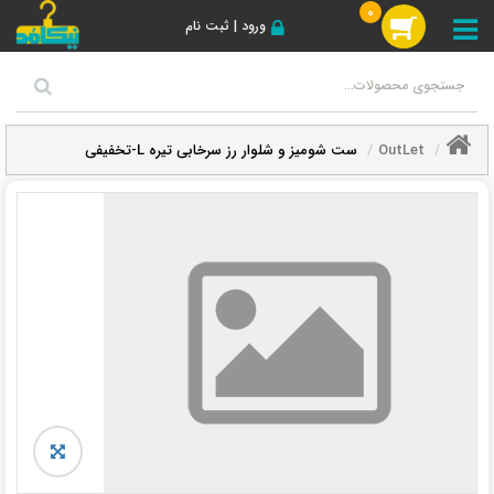
0
ورود | ثبت نام
OutLet
ست شومیز و شلوار رز سرخابی تیره L-تخفیفی