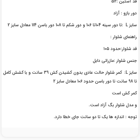
قد آستین :54
دور بازو : آزاد
سایز L :تا دور سینه 104تا 106 و دور شکم تا 108 دور باسن 114 معادل سایز 2
راهنمای شلوار :
قد شلوار:حدود ۱۰۵
جنس شلوار :مازراتی دابل
سایز L: کمر شلوار حالت عادی بدون کشیدن کش 39 سانت و با کشش کامل
تا 98 سانت تا دور باسن حدود 106 معادل سایز 2
کمر کش است
و مدل شلوار بگ آزاد است.
توجه : اندازه ها یک تا دو سانت جای خطا دارد.