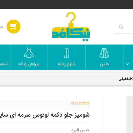
دامن
شلوار زنانه
پیراهن زنانه
تخفی
شومیز جلو دکمه لوتوس سرمه ای سایز XXL-تخفی
جنس الیزه