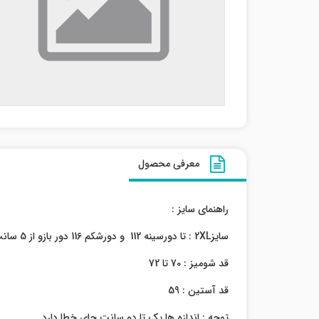
معرفی محصول
راهنمای سایز :
سایز2XL : تا دورسینه 112 و دورشکم 116 دور بازو از 5 سانت پایینتر از زیر بغل 42
قد شومیز : 70 تا 72
قد آستین : 59
توجه : اندازه ها یک تا دو سانت جای خطا دارد