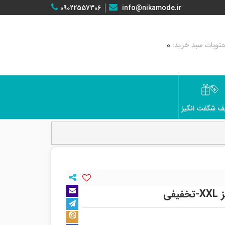
09022557306
info@nikamode.ir
0
ف شگفت انگیز
فی