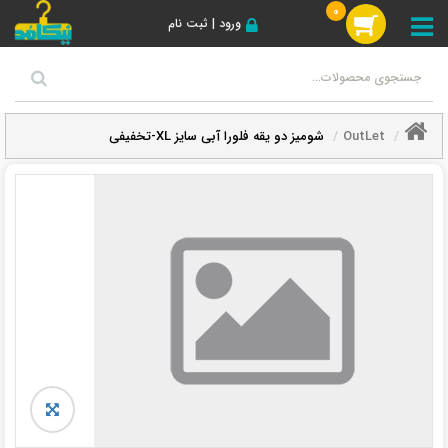
0
ورود | ثبت نام
OutLet
شومیز دو یقه فلورا آبی سایز XL-تخفیفی