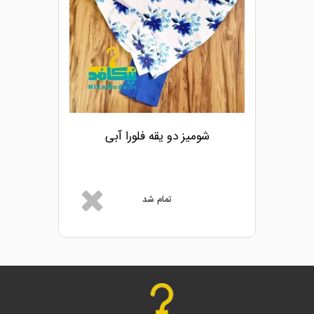
شومیز دو یقه فلورا آبی
تمام شد