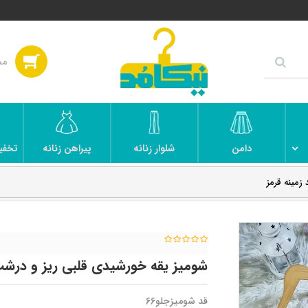
دامن
شلوار زنانه
پیراهن زنانه
تخفی
مینه قرمز
شومیز یقه خورشیدی قلبی ریز و درشت
قد شومیزجلو66