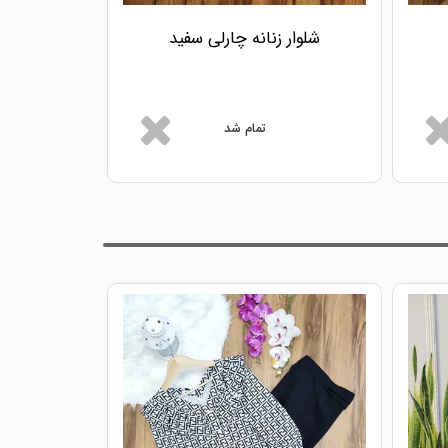
شلوار زنانه چارلی سفید
شلوار ز
تمام شد