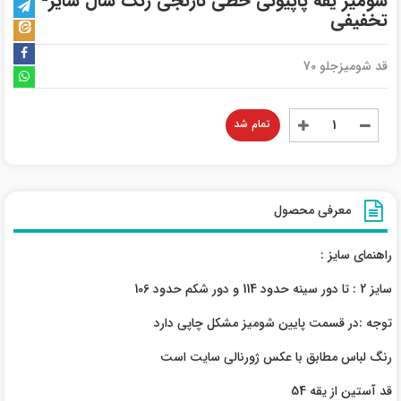
شومیز یقه پاپیونی خطی نارنجی رنگ سال سایز-3-
تخفیفی
قد شومیزجلو 70
تمام شد
معرفی محصول
راهنمای سایز :
سایز 2 : تا دور سینه حدود 114 و دور شکم حدود 106
توجه :در قسمت پایین شومیز مشکل چاپی دارد
رنگ لباس مطابق با عکس ژورنالی سایت است
قد آستین از یقه 54