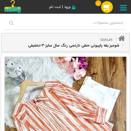
0
ورود | ثبت نام
OutLet
شومیز یقه پاپیونی خطی نارنجی رنگ سال سایز-3-تخفیفی