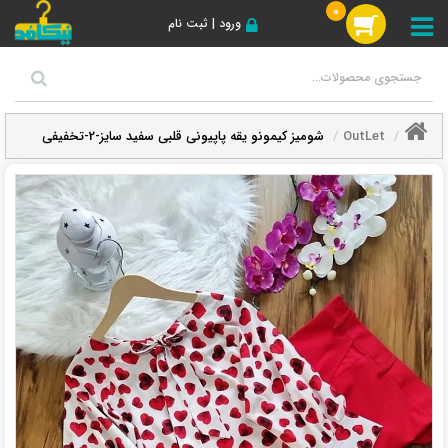
0
ورود | ثبت نام
OutLet
شومیز کیمونو یقه پاپیونی قلبی سفید سایز-2-تخفیفی