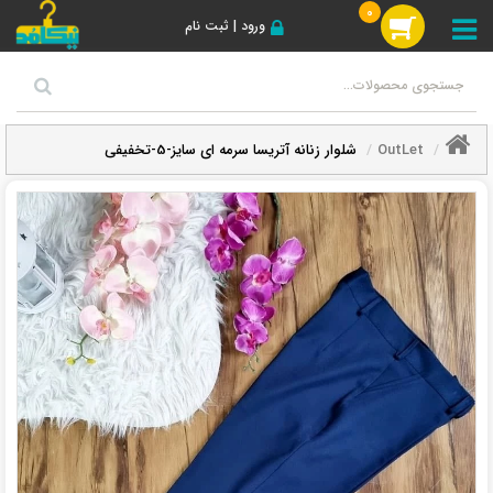
0
ورود | ثبت نام
OutLet
شلوار زنانه آتریسا سرمه ای سایز-5-تخفیفی