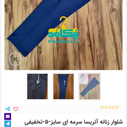
شلوار زنانه آتریسا سرمه ای سایز-5-تخفیفی