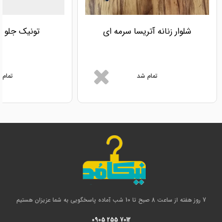
شلوار زنانه آتریسا سرمه ای
تونیک جلو د
تمام شد
تمام 
7 روز هفته از ساعت 8 صبح تا 10 شب آماده پاسخگویی به شما عزیزان هستیم
0905 255 7012