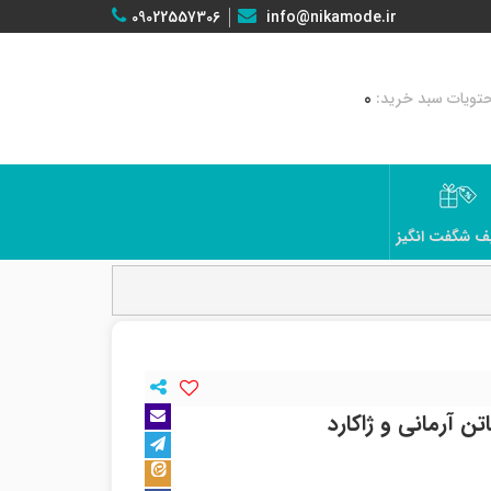
09022557306
info@nikamode.ir
0
ف شگفت انگیز