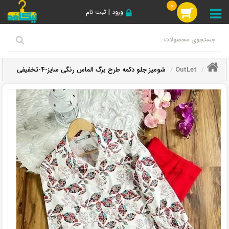
0
ورود | ثبت نام
OutLet
شومیز جلو دکمه طرح برگ الماس رنگی سایز-4-تخفیفی