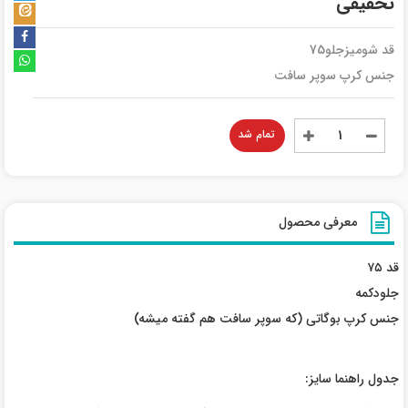
تخفیفی
قد شومیزجلو75
جنس کرپ سوپر سافت
تمام شد
معرفی محصول
قد ۷۵
جلو‌دکمه
جنس کرپ بوگاتی (که سوپر سافت هم گفته میشه)
جدول راهنما سایز: