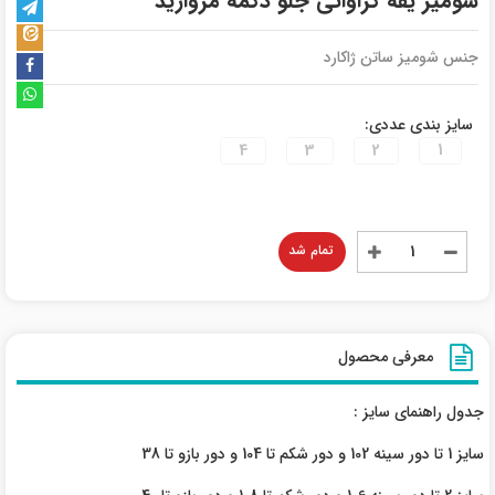
شومیز یقه کراواتی جلو دکمه مروارید
جنس شومیز ساتن ژاکارد
سایز بندی عددی:
4
3
2
1
تمام شد
معرفی محصول
جدول راهنمای سایز :
سایز 1 تا دور سینه 102 و دور شکم تا 104 و دور بازو تا 38