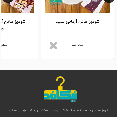
شومیز ساتن آرمانی سفید
شومیز ساتن آر
ای
تمام شد
تمام 
7 روز هفته از ساعت 8 صبح تا 10 شب آماده پاسخگویی به شما عزیزان هستیم