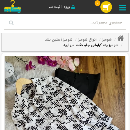
0
ورود | ثبت نام
شومیز
انواع شومیز
شومیز آستین بلند
شومیز یقه کراواتی جلو دکمه مروارید