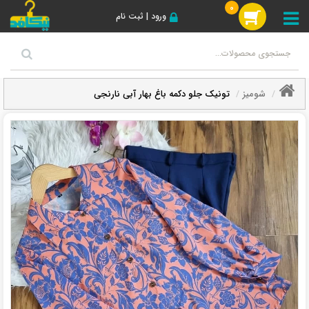
0
ورود | ثبت نام
شومیز
تونیک جلو دکمه باغ بهار آبی نارنجی