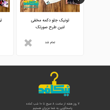
تونیک جلو دکمه مخفی
ت
لنین طرح صورتک
تمام شد
7 روز هفته از ساعت 8 صبح تا 10 شب آماده
پاسخگویی به شما عزیزان هستیم