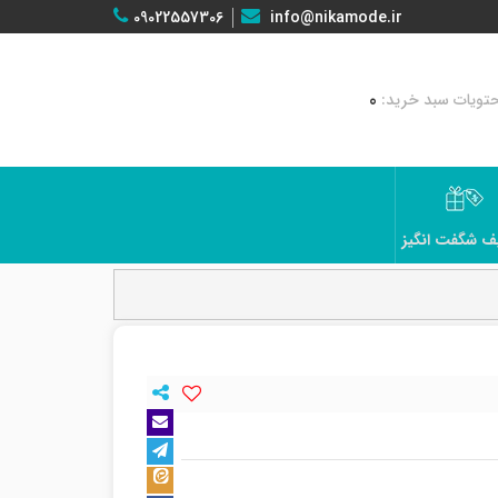
09022557306
info@nikamode.ir
0
ف شگفت انگیز