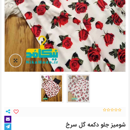
شومیز جلو دکمه گل سرخ