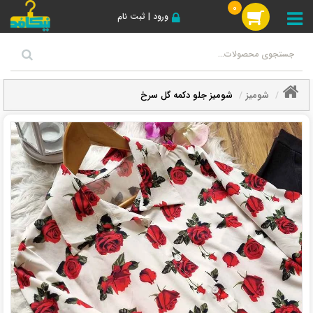
0
ورود | ثبت نام
شومیز
شومیز جلو دکمه گل سرخ