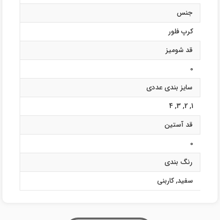
جنس
کرپ فلور
قد شومیز
0
سایز بندی عددی
4
,
3
,
2
,
1
قد آستین
0
رنگ بندی
سفید
,
کاربنی