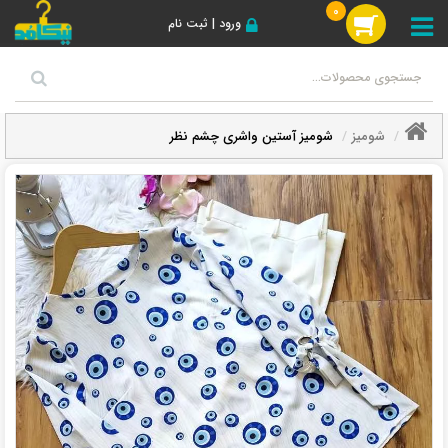
0
ورود | ثبت نام
شومیز
شومیز آستین واشری چشم نظر