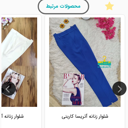
محصولات مرتبط
شلوار زنانه آتریسا کاربنی
شلوار زنانه آ