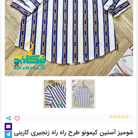
شومیز آستین کیمونو طرح راه راه زنجیری کاربنی