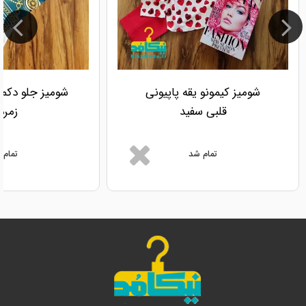
شومیز کیمونو یقه پاپیونی
شومیز جلو دکمه
قلبی سفید
زمرد
تمام شد
تمام 