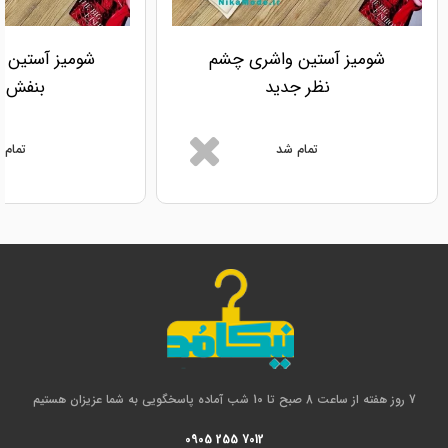
شومیز آستین واشری چشم
شومیز آستین و
نظر جدید
بنفش ج
تمام شد
تمام 
7 روز هفته از ساعت 8 صبح تا 10 شب آماده پاسخگویی به شما عزیزان هستیم
0905 255 7012