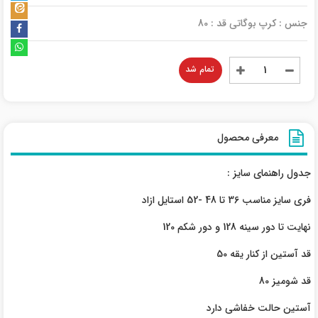
جنس : کرپ بوگاتی قد : 80
تمام شد
معرفی محصول
جدول راهنمای سایز :
فری سایز مناسب 36 تا 48 -52 استایل ازاد
نهایت تا دور سینه 128 و دور شکم 120
قد آستین از کنار یقه 50
قد شومیز 80
آستین حالت خفاشی دارد