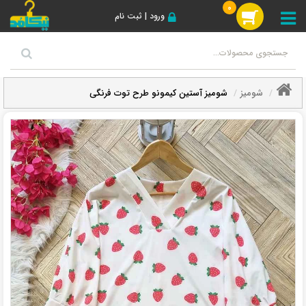
0
ورود | ثبت نام
شومیز
شومیز آستین کیمونو طرح توت فرنگی